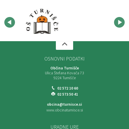
OSNOVNI PODATKI
Občina Turnišče
Ulica Štefana Kovača 73
9224 Turnišče
02 572 10 60
02 573 50 41
obcina@turnisce.si
www.obcinaturnisce.si
URADNE URE