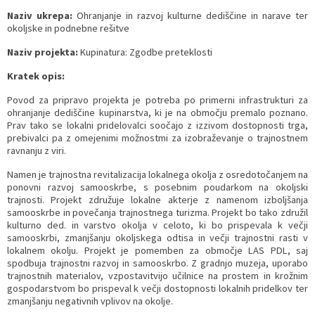
Naziv ukrepa:
Ohranjanje in razvoj kulturne dediščine in narave ter
okoljske in podnebne rešitve
Naziv projekta:
Kupinatura: Zgodbe preteklosti
Kratek opis:
Povod za pripravo projekta je potreba po
primerni infrastrukturi za
ohranjanje dediščine kupinarstva
, ki je na območju premalo poznano.
Prav tako se lokalni pridelovalci soočajo z izzivom dostopnosti trga,
prebivalci pa z omejenimi možnostmi za izobraževanje o trajnostnem
ravnanju z viri.
Namen je trajnostna revitalizacija lokalnega okolja z osredotočanjem na
ponovni razvoj samooskrbe, s posebnim poudarkom na okoljski
trajnosti. Projekt združuje lokalne akterje z namenom izboljšanja
samooskrbe in povečanja trajnostnega turizma. Projekt bo tako združil
kulturno ded. in varstvo okolja v celoto, ki bo prispevala k večji
samooskrbi, zmanjšanju okoljskega odtisa in večji trajnostni rasti v
lokalnem okolju. Projekt je pomemben za območje LAS PDL, saj
spodbuja trajnostni razvoj in samooskrbo. Z gradnjo muzeja, uporabo
trajnostnih materialov, vzpostavitvijo učilnice na prostem in krožnim
gospodarstvom bo prispeval k večji dostopnosti lokalnih pridelkov ter
zmanjšanju negativnih vplivov na okolje.