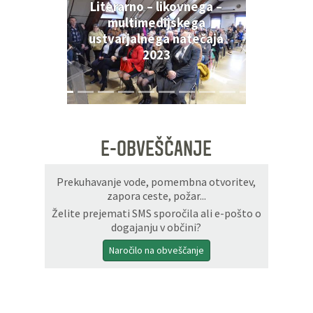
Literarno – likovnega –
multimedijskega
ustvarjalnega natečaja
2023
E-OBVEŠČANJE
Prekuhavanje vode, pomembna otvoritev,
zapora ceste, požar...
Želite prejemati SMS sporočila ali e-pošto o
dogajanju v občini?
Naročilo na obveščanje