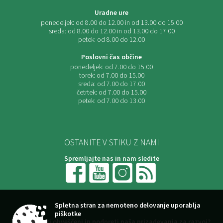
Uradne ure
ponedeljek:
od 8.00 do 12.00 in od 13.00 do 15.00
sreda:
od 8.00 do 12.00 in od 13.00 do 17.00
petek:
od 8.00 do 12.00
Poslovni čas občine
ponedeljek:
od 7.00 do 15.00
torek:
od 7.00 do 15.00
sreda:
od 7.00 do 17.00
četrtek:
od 7.00 do 15.00
petek:
od 7.00 do 13.00
OSTANITE V STIKU Z NAMI
Spremljajte nas in nam sledite
NAROČITE SE NA E-OBVESTILA
Spletna stran za nemoteno delovanje uporablja
piškotke
Želite ostati obveščeni in podpreti naša prizadevanja za razvoj?