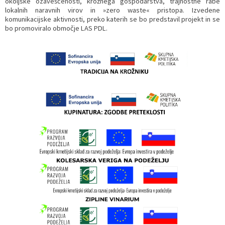
okoljske ozaveščenosti, krožnega gospodarstva, trajnostne rabe
lokalnih naravnih virov in »zero waste« pristopa. Izvedene
komunikacijske aktivnosti, preko katerih se bo predstavil projekt in se
bo promoviralo območje LAS PDL.