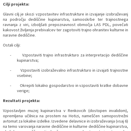
Cilji projekta:
Glavni cilj je skozi vzpostavitev infrastrukture in izvajanje izobraževanj
na področju dediščine kupinarstva, samooskrbe ter trajnostnega
ravnanja z viri, izboljšati prepoznavnost območja LAS PDL, povečati
kakovost življenja prebivalcev ter zagotoviti trajno ohranitev kulturne in
naravne dediščine.
Ostali cilji:
- Vzpostaviti trajno infrastrukturo za interpretacijo dediščine
kupinarstva;
- Vzpostaviti izobraževalno infrastrukturo in izvajati trajnostne
vsebine;
- Okrepiti lokalno gospodarstvo in vzpostaviti kratke dobavne
verige;
Rezultati projekta:
Vzpostavljen muzej kupinarstva v Renkovcih (dostopen invalidom),
opremljena učilnica na prostem na Hotizi, nameščen samopostrežni
avtomat za lokalne izdelke. Izvedene delavnice in izobraževanja (vsaj 6)
na temo varovanja naravne dediščine in kulturne dediščine kupinarstva,