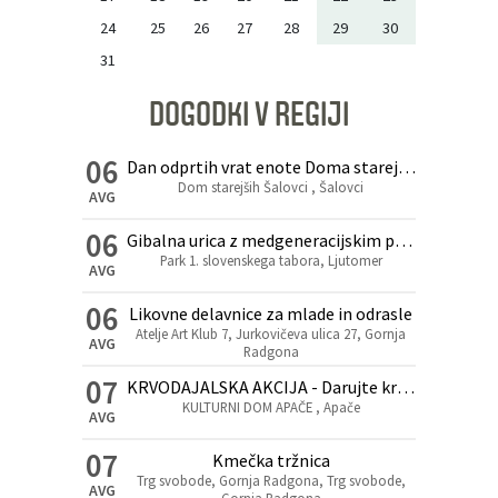
24
25
26
27
28
29
30
31
DOGODKI V REGIJI
06
Dan odprtih vrat enote Doma starejših v Šalovcih
Dom starejših Šalovci , Šalovci
AVG
06
Gibalna urica z medgeneracijskim povezovanjem in druženjem
Park 1. slovenskega tabora, Ljutomer
AVG
06
Likovne delavnice za mlade in odrasle
Atelje Art Klub 7, Jurkovičeva ulica 27, Gornja
AVG
Radgona
07
KRVODAJALSKA AKCIJA - Darujte kri, rešite življenje!
KULTURNI DOM APAČE , Apače
AVG
07
Kmečka tržnica
Trg svobode, Gornja Radgona, Trg svobode,
AVG