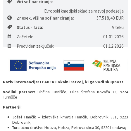
Viri sofinanciranja:
Varstvo osebnih podatkov
Predpisi in odloki
Tenis
Evropski kmetijski sklad za razvoj podeželja
Znesek, višina sofinanciranja:
57.518,40 EUR
Katalog informacij javnega značaja
Proračun
Gospodarski subjekti
Status - faza:
V teku
Začetek:
01.01.2026
Strateški dokumenti
Lokalne volitve
Interni kanal
Predviden zaključek:
01.12.2026
Naziv intervencije: LEADER Lokalni razvoj, ki ga vodi skupnost
Vodilni partner:
Občina Turnišče, Ulica Štefana Kovača 73, 9224
Turnišče
Partnerji:
Jožef Hančik – izletniška kmetija Hančik, Dobrovnik 331, 9223
Dobrovnik;
Turistično društvo Hotiza, Hotiza, Petrova ulica 30, 9220 Lendava;