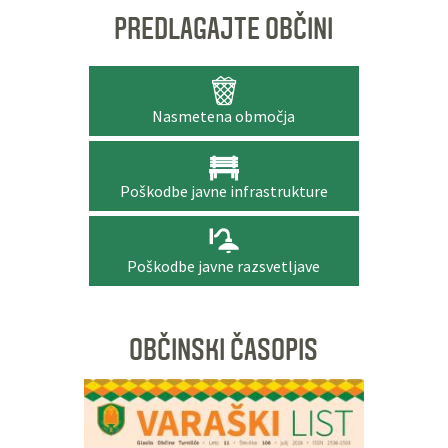
PREDLAGAJTE OBČINI
Nasmetena območja
Poškodbe javne infrastrukture
Poškodbe javne razsvetljave
OBČINSKI ČASOPIS