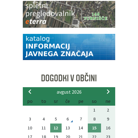
DOGODKI V OBČINI
avgust 2026
po
to
sr
če
pe
so
ne
1
2
3
4
5
6
7
8
9
10
11
12
13
14
15
16
17
18
19
20
21
22
23